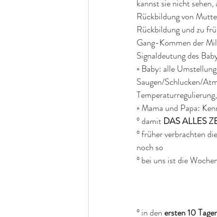
kannst sie nicht sehen,
Rückbildung von Mutter
Rückbildung und zu frü
Gang-Kommen der Milch
Signaldeutung des Bab
◦ Baby: alle Umstellun
Saugen/Schlucken/Atme
Temperaturregulierung,
◦ Mama und Papa: Kenne
° damit 
DAS ALLES ZE
° früher verbrachten di
noch so
° bei uns ist die Woche
° in den 
ersten 10 Tag