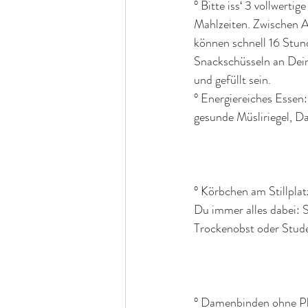
° Bitte iss‘ 3 vollwert
Mahlzeiten. Zwischen 
können schnell 16 Stund
Snackschüsseln an Dein
und gefüllt sein. 
° Energiereiches Essen
gesunde Müsliriegel, Da
° Körbchen am Stillpla
Du immer alles dabei: 
Trockenobst oder Stude
° Damenbinden ohne Pla