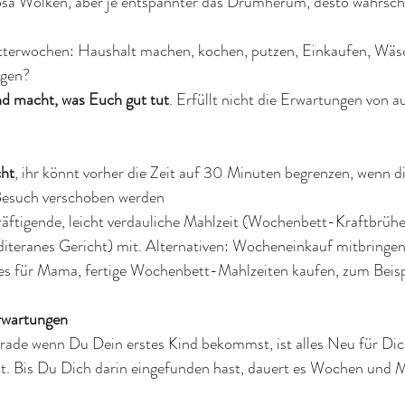
rosa Wolken, aber je entspannter das Drumherum, desto wahrsche
litterwochen: Haushalt machen, kochen, putzen, Einkaufen, Wäs
gen? 
d macht, was Euch gut tut
. Erfüllt nicht die Erwartungen von a
cht
, ihr könnt vorher die Zeit auf 30 Minuten begrenzen, wenn d
 Besuch verschoben werden
räftigende, leicht verdauliche Mahlzeit (Wochenbett-Kraftbrühe
editeranes Gericht) mit. Alternativen: Wocheneinkauf mitbringen
s für Mama, fertige Wochenbett-Mahlzeiten kaufen, zum Beispi
rwartungen 
rade wenn Du Dein erstes Kind bekommst, ist alles Neu für Dic
t. Bis Du Dich darin eingefunden hast, dauert es Wochen und M