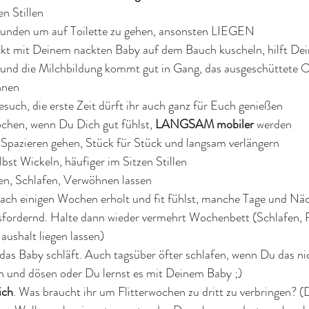
n Stillen 
 Stunden um auf Toilette zu gehen, ansonsten LIEGEN
ackt mit Deinem nackten Baby auf dem Bauch kuscheln, hilft De
und die Milchbildung kommt gut in Gang, das ausgeschüttete Ox
nnen
esuch, die erste Zeit dürft ihr auch ganz für Euch genießen
chen, wenn Du Dich gut fühlst, 
LANGSAM mobiler
 werden
 Spazieren gehen, Stück für Stück und langsam verlängern
lbst Wickeln, häufiger im Sitzen Stillen
hen, Schlafen, Verwöhnen lassen
ch einigen Wochen erholt und fit fühlst, manche Tage und Näc
fordernd. Halte dann wieder vermehrt Wochenbett (Schlafen, 
ushalt liegen lassen)
as Baby schläft. Auch tagsüber öfter schlafen, wenn Du das nic
 und dösen oder Du lernst es mit Deinem Baby ;)
ich
. Was braucht ihr um Flitterwochen zu dritt zu verbringen? 