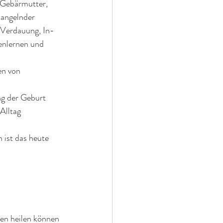
r Gebärmutter, 
angelnder 
 Verdauung, In-
nlernen und 
en von 
 
ng der Geburt
Alltag
n ist das heute 
en heilen können