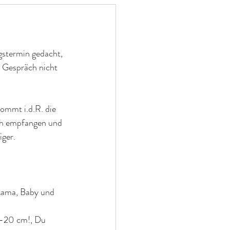
gstermin gedacht, 
 Gespräch nicht 
ommt i.d.R. die 
ch empfangen und 
iger.
Mama, Baby und 
5-20 cm!, Du 