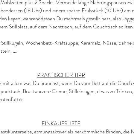
ige Mahlzeiten plus 2 Snacks. Vermeide lange Nahrungspausen zw
Abendessen (18 Uhr) und einem späten Frühstück (10 Uhr) am n
en liegen, währenddessen Du mehrmals gestillt hast, also Jogge
em Stillplatz, auf dem Nachttisch, auf dem Couchtisch sollten 
: Stillkugeln, Wochenbett-Kraftsuppe, Karamalz, Nüsse, Sahnej
tteln, ….
PRAKTISCHER TIPP
tz mit allem was Du brauchst, wenn Du vom Bett auf die Couch w
Spucktuch, Brustwarzen-Creme, Stilleinlagen, etwas zu Trinken,
ntenfutter.
EINKAUFSLISTE
stikunterseite, atmungsaktiver als herkömmliche Binden, die 