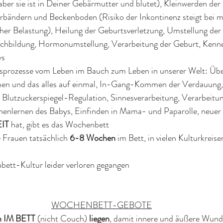
 aber sie ist in Deiner Gebärmutter und blutet), Kleinwerden de
bändern und Beckenboden (Risiko der Inkontinenz steigt bei m
her Belastung), Heilung der Geburtsverletzung, Umstellung der
bildung, Hormonumstellung, Verarbeitung der Geburt, Kenne
ys
gsprozesse vom Leben im Bauch zum Leben in unserer Welt: Üb
n und das alles auf einmal, In-Gang-Kommen der Verdauung,
 Blutzuckerspiegel-Regulation, Sinnesverarbeitung, Verarbeitu
nlernen des Babys, Einfinden in Mama- und Paparolle, neuer 
IT
 hat, gibt es das Wochenbett
e Frauen tatsächlich 
6-8 Wochen
 im Bett, in vielen Kulturkreise
nbett-Kultur leider verloren gegangen
WOCHENBETT-GEBOTE
en IM BETT
 (nicht Couch) 
liegen
, damit innere und äußere Wund