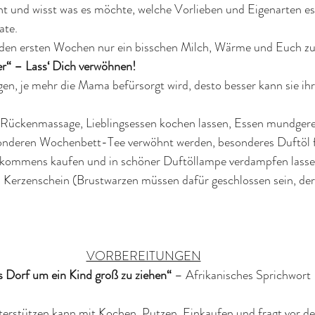
nt und wisst was es möchte, welche Vorlieben und Eigenarten es 
te. 
n den ersten Wochen nur ein bisschen Milch, Wärme und Euch 
r“ – Lass‘ Dich verwöhnen!
gen, je mehr die Mama befürsorgt wird, desto besser kann sie ih
Rückenmassage, Lieblingsessen kochen lassen, Essen mundgere
sonderen Wochenbett-Tee verwöhnt werden, besonderes Duftöl f
mens kaufen und in schöner Duftöllampe verdampfen lassen
Kerzenschein (Brustwarzen müssen dafür geschlossen sein, der
VORBEREITUNGEN
s Dorf um ein Kind groß zu ziehen“
 – Afrikanisches Sprichwort
terstützen kann mit Kochen, Putzen, Einkaufen und fragt vor de