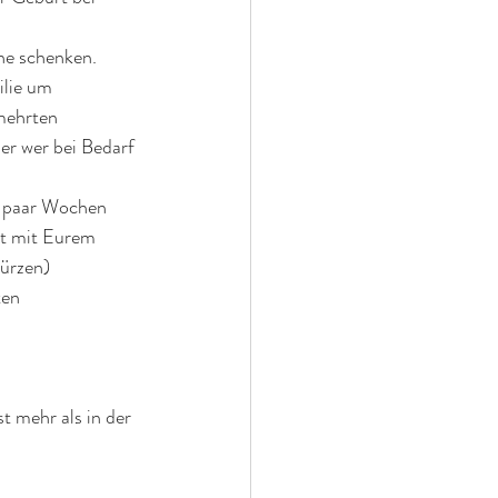
ne schenken. 
lie um 
mehrten 
er wer bei Bedarf 
in paar Wochen 
rt mit Eurem 
ürzen)
ten
 mehr als in der 