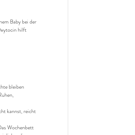
inem Baby bei der 
ytocin hilft 
hte bleiben 
Ruhen, 
ht kannst, reicht 
(Das Wochenbett 