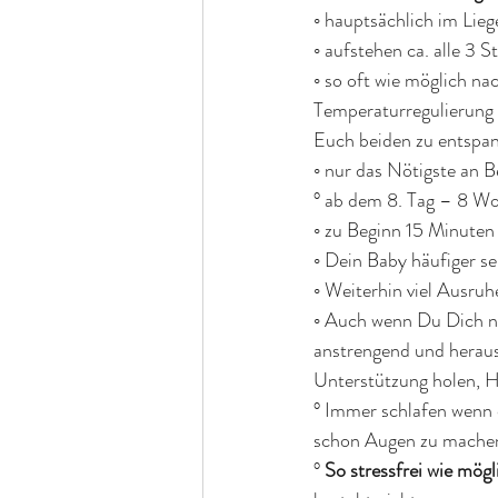
◦ hauptsächlich im Liege
◦ aufstehen ca. alle 3
◦ so oft wie möglich n
Temperaturregulierung 
Euch beiden zu entspa
◦ nur das Nötigste an B
° ab dem 8. Tag – 8 Wo
◦ zu Beginn 15 Minuten
◦ Dein Baby häufiger se
◦ Weiterhin viel Ausru
◦ Auch wenn Du Dich na
anstrengend und heraus
Unterstützung holen, Ha
° Immer schlafen wenn d
schon Augen zu machen
° 
So stressfrei wie mögl