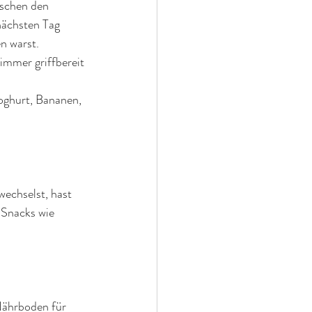
ischen den 
ächsten Tag 
n warst. 
immer griffbereit 
oghurt, Bananen, 
echselst, hast 
 Snacks wie 
Nährboden für 