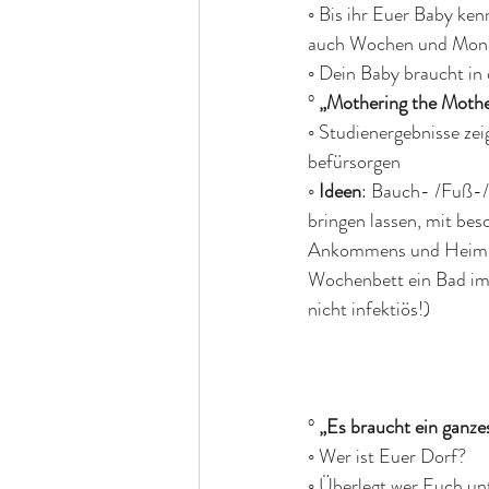
◦ Bis ihr Euer Baby ken
auch Wochen und Mona
◦ Dein Baby braucht i
° 
„Mothering the Mothe
◦ Studienergebnisse zei
befürsorgen
◦ 
Ideen
: Bauch- /Fuß-/
bringen lassen, mit be
Ankommens und Heimkom
Wochenbett ein Bad im 
nicht infektiös!)
° 
„Es braucht ein ganze
◦ Wer ist Euer Dorf? 
◦ Überlegt wer Euch un