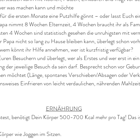
wer was machen kann und möchte
 für die ersten Monate eine Putzhilfe gönnt – oder lasst Euch ei
apa nimmt 8 Wochen Elternzeit, 4 Wochen braucht ihr als Fami
en 4 Wochen sind statistisch gesehen die unruhigsten mit ver
 Papa nicht so lang zu Hause bleiben kann, überlegt schon vorh
wem könnt ihr Hilfe annehmen, wer ist kurzfristig verfügbar?
Euren Besuchern und überlegt, wer als Erstes und wer erst in e
ng der jeweilige Besuch da sein darf. Besprecht schon vor Gebu
chen möchtet (Länge, spontanes Verschieben/Absagen oder Verk
nsweises Einfrieren von leicht verdaulichen, nährenden Mahlzei
ERNÄHRUNG
test, benötigt Dein Körper 500-700 Kcal mehr pro Tag! Das ist
 Körper wie Joggen im Sitzen.