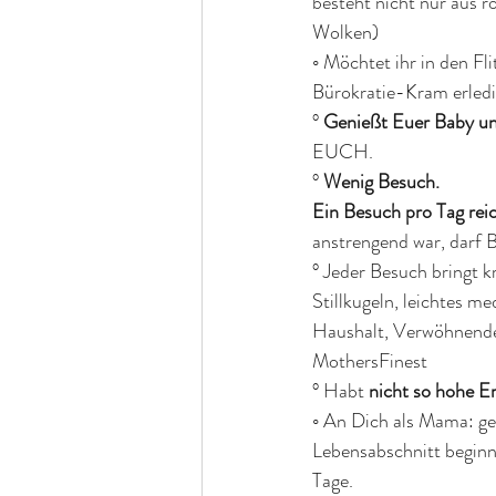
besteht nicht nur aus 
Wolken)
◦ Möchtet ihr in den F
Bürokratie-Kram erledi
° 
Genießt Euer Baby un
EUCH.
° 
Wenig Besuch.
Ein Besuch pro Tag rei
anstrengend war, darf
° Jeder Besuch bringt k
Stillkugeln, leichtes m
Haushalt, Verwöhnende
MothersFinest
° Habt 
nicht so hohe E
◦ An Dich als Mama: ge
Lebensabschnitt beginn
Tage. 