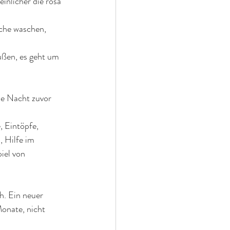
inlicher die rosa 
che waschen, 
ußen, es geht um 
ie Nacht zuvor 
, Eintöpfe, 
, Hilfe im 
el von 
h. Ein neuer 
onate, nicht 