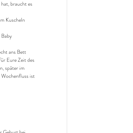
hat, braucht es 
zum Kuscheln
r Baby 
cht ans Bett 
ür Eure Zeit des 
, später im 
 Wochenfluss ist 
r Geburt bei 